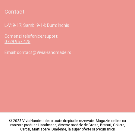
Contact
L-V: 9-17; Samb: 9-14; Dum: Închis
Comenzi telefonice/suport:
0729 957 475
Email: contact@ViviaHandmade.ro
© 2023 ViviaHandmade.ro toate drepturile rezervate. Magazin online cu
vanzare produse Handmade, diverse modele de Brose, Bratari, Coliere,
Cercei, Martisoare, Diademe, la super oferte si preturi mici!