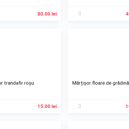
80.00
lei
4
r trandafir roșu
Mărțișor floare de grădin
15.00
lei
1