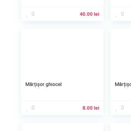
Coliere lungi
Coliere pentru barbati
40.00
lei
Coliere simple
Copacei feng shui
Decoratiuni de Paste
Decoratiuni de toamna
Diademe
Elastice pentru par
Fara Categorie
Flori nunta
Globuri
Mărțișor ghiocel
Goblen
Mărțișo
Jucarii
Lant pentru ochelari
Litere
8.00
lei
Magneti de frigider
Martisoare
Marturii nunta