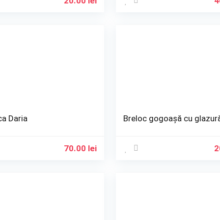
20.00
lei
4
ca Daria
Breloc gogoașă cu glazur
70.00
lei
2