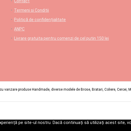
Contact
Termeni si Conditii
Politică de confidențialitate
ANPC
Livrare gratuita pentru comenzi de cel putin 150 lei
u vanzare produse Handmade, diverse modele de Brose, Bratari, Coliere, Cercei, Mart
periență pe site-ul nostru. Dacă continuați să utilizați acest site,