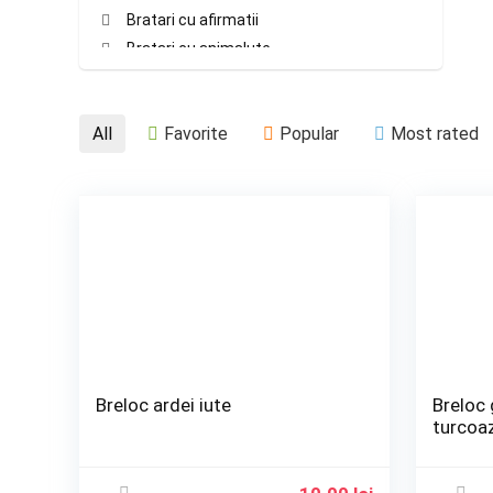
Bratari cu afirmatii
Bratari cu animalute
Bratari cu aripi
Bratari cu bobite din pietre semipretioase
All
Favorite
Popular
Most rated
Bratari cu broaste testoase
Bratari cu buburuze
Bratari cu bufnite
Bratari cu chipsuri semipretioase
Bratari cu cruciulite si iconite
Bratari cu flori
Bratari cu fluturi
Bratari cu fructe
Bratari cu infinit
Bratari cu inimioare
Breloc ardei iute
Breloc
Bratari cu initiale
turcoa
Bratari cu linkuri muzicale
Bratari cu mana Fatimei