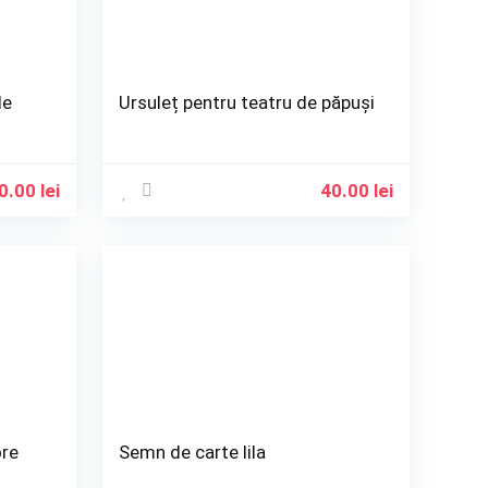
de
Ursuleț pentru teatru de păpuși
0.00
lei
40.00
lei
ore
Semn de carte lila