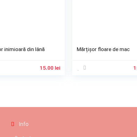
r inimioară din lână
Mărțișor floare de mac
15.00
lei
1
Info