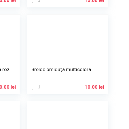
0.00
lei
15.00
lei
ă roz
Breloc omiduță multicoloră
0.00
lei
10.00
lei