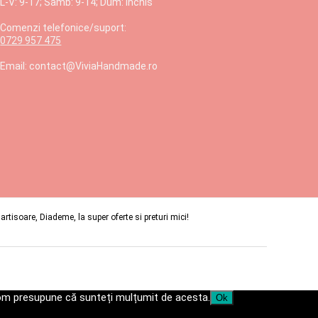
L-V: 9-17; Samb: 9-14; Dum: Închis
Comenzi telefonice/suport:
0729 957 475
Email: contact@ViviaHandmade.ro
isoare, Diademe, la super oferte si preturi mici!
 vom presupune că sunteți mulțumit de acesta.
Ok