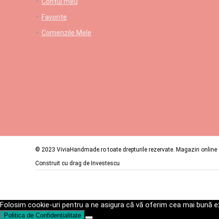
Contul meu
Favorite
Comenzile Mele
© 2023 ViviaHandmade.ro toate drepturile rezervate. Magazin online c
Construit cu drag de
Investescu
Folosim cookie-uri pentru a ne asigura că vă oferim cea mai bună ex
Politica de Confidențialitate