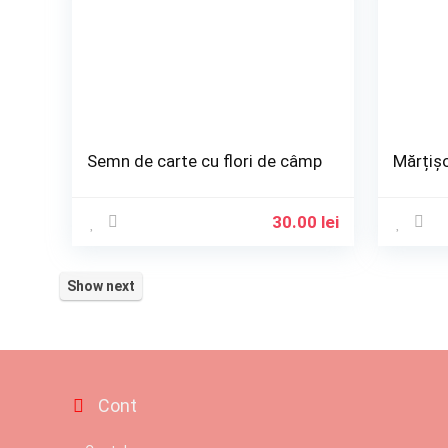
Maști de carnaval
Ornament pentru par
Papusi
Pietre pictate
Pietre semipretioase
Rozarii
Semn de carte cu flori de câmp
Mărțișo
Semne de carte
Set cercei si bratara
30.00
lei
Set colier si cercei
Tablouri
Talisman
Show next
Teatru de papusi
All categories
Cont