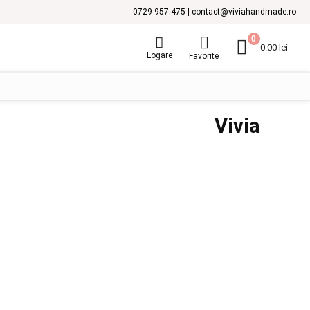
0729 957 475 | contact@viviahandmade.ro
0
0.00
lei
Logare
Favorite
Vivia