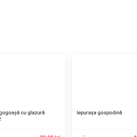
 gogoașă cu glazură
Iepurașa gospodină
z