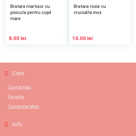
Bratara martisor cu
Bratara rosie cu
pisicuta pentru copil
cruciulita inox
mare
8.00
lei
10.00
lei
Cont
Contul meu
Favorite
Comenzile Mele
Info