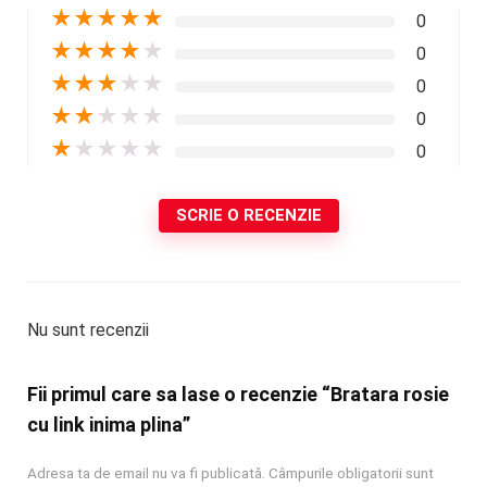
★
★
★
★
★
0
★
★
★
★
★
0
★
★
★
★
★
0
★
★
★
★
★
0
★
★
★
★
★
0
SCRIE O RECENZIE
Nu sunt recenzii
Fii primul care sa lase o recenzie “Bratara rosie
cu link inima plina”
Adresa ta de email nu va fi publicată.
Câmpurile obligatorii sunt