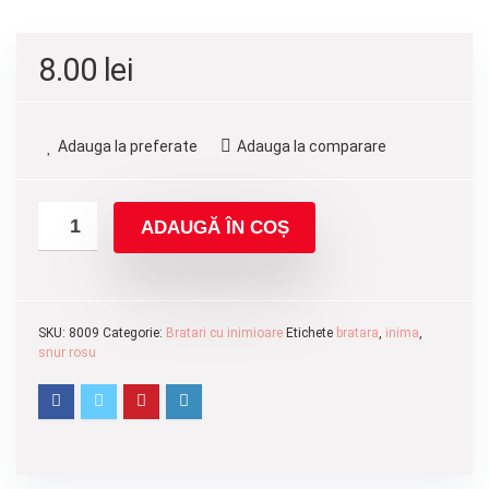
8.00
lei
Adauga la preferate
Adauga la comparare
ADAUGĂ ÎN COȘ
SKU:
8009
Categorie:
Bratari cu inimioare
Etichete
bratara
,
inima
,
snur rosu