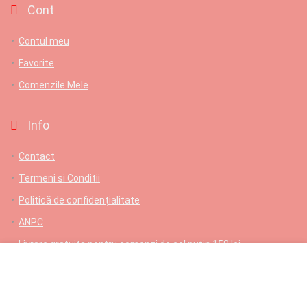
Cont
Contul meu
Favorite
Comenzile Mele
Info
Contact
Termeni si Conditii
Politică de confidențialitate
ANPC
Livrare gratuita pentru comenzi de cel putin 150 lei
Contact