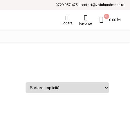
0729 957 475 | contact@viviahandmade.ro
0
0.00
lei
Logare
Favorite