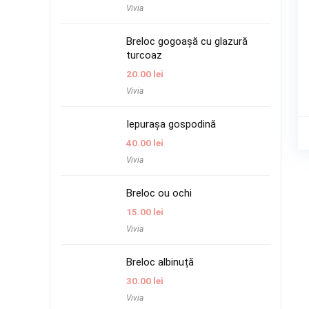
Vivia
Breloc gogoașă cu glazură
turcoaz
20.00
lei
Vivia
Iepurașa gospodină
40.00
lei
Vivia
Breloc ou ochi
15.00
lei
Vivia
Breloc albinuță
30.00
lei
Vivia