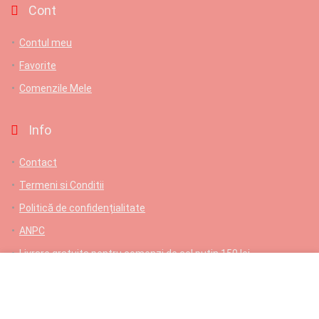
Cont
Contul meu
Favorite
Comenzile Mele
Info
Contact
Termeni si Conditii
Politică de confidențialitate
ANPC
Livrare gratuita pentru comenzi de cel putin 150 lei
Contact