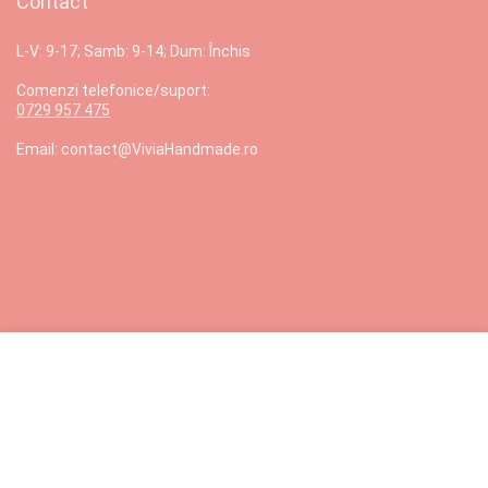
Contact
L-V: 9-17; Samb: 9-14; Dum: Închis
Comenzi telefonice/suport:
0729 957 475
Email: contact@ViviaHandmade.ro
© 2023 ViviaHandmade.ro toate drepturile rezervate. Magazin online cu
vanzare produse Handmade, diverse modele de Brose, Bratari, Coliere,
Cercei, Martisoare, Diademe, la super oferte si preturi mici!
Construit cu drag de
Investescu