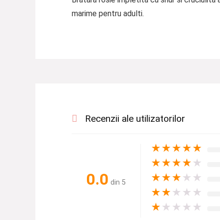
marime pentru adulti.
Recenzii ale utilizatorilor
★
★
★
★
★
★
★
★
★
★
0.0
★
★
★
★
★
din 5
★
★
★
★
★
★
★
★
★
★