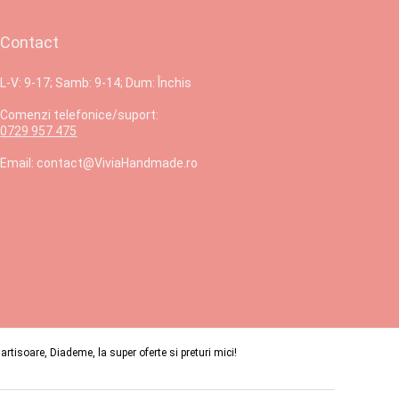
Contact
L-V: 9-17; Samb: 9-14; Dum: Închis
Comenzi telefonice/suport:
0729 957 475
Email: contact@ViviaHandmade.ro
isoare, Diademe, la super oferte si preturi mici!