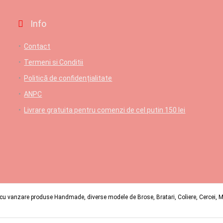
Info
Contact
Termeni si Conditii
Politică de confidențialitate
ANPC
Livrare gratuita pentru comenzi de cel putin 150 lei
u vanzare produse Handmade, diverse modele de Brose, Bratari, Coliere, Cercei, Mart