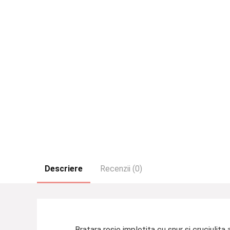
Descriere
Recenzii (0)
Bratara rosie impletita cu snur si cruciulita