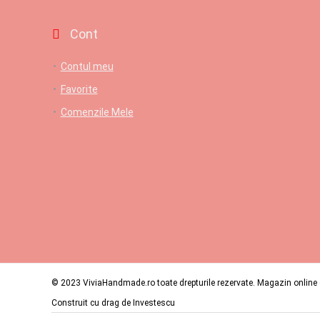
Cont
Contul meu
Favorite
Comenzile Mele
© 2023 ViviaHandmade.ro toate drepturile rezervate. Magazin online c
Construit cu drag de
Investescu