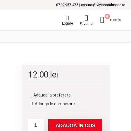
0729 957 475 | contact@viviahandmade.ro
0
0.00
lei
Logare
Favorite
12.00
lei
Adauga la preferate
Adauga la comparare
ADAUGĂ ÎN COȘ