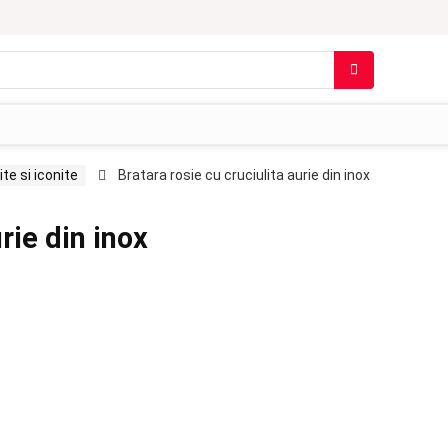
ite si iconite
Bratara rosie cu cruciulita aurie din inox
rie din inox