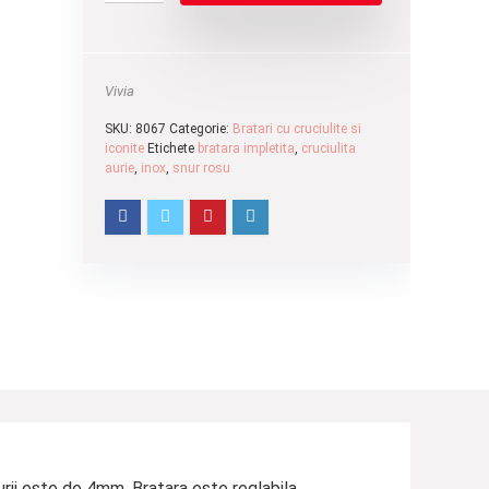
Vivia
SKU:
8067
Categorie:
Bratari cu cruciulite si
iconite
Etichete
bratara impletita
,
cruciulita
aurie
,
inox
,
snur rosu
turii este de 4mm. Bratara este reglabila,