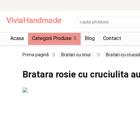
ViviaHandmade
Acasa
Categorii Produse
Blog
Contact
Prima pagină
Bratari cu snur
Bratari cu cruciul
Bratara rosie cu cruciulita au