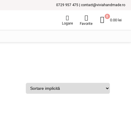
0729 957 475 | contact@viviahandmade.ro
0
0.00
lei
Logare
Favorite