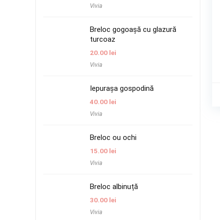
Vivia
Breloc gogoașă cu glazură
turcoaz
20.00
lei
Vivia
Iepurașa gospodină
40.00
lei
Vivia
Breloc ou ochi
15.00
lei
Vivia
Breloc albinuță
30.00
lei
Vivia