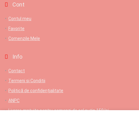
Cont
Contul meu
Favorite
Comenzile Mele
Info
Contact
Termeni si Conditii
Politică de confidențialitate
ANPC
Livrare gratuita pentru comenzi de cel putin 150 lei
Contact