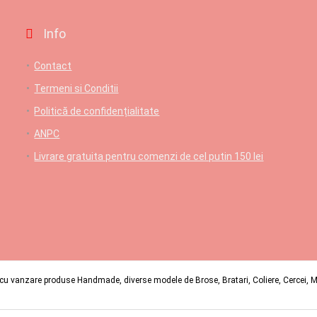
Info
Contact
Termeni si Conditii
Politică de confidențialitate
ANPC
Livrare gratuita pentru comenzi de cel putin 150 lei
u vanzare produse Handmade, diverse modele de Brose, Bratari, Coliere, Cercei, Mart