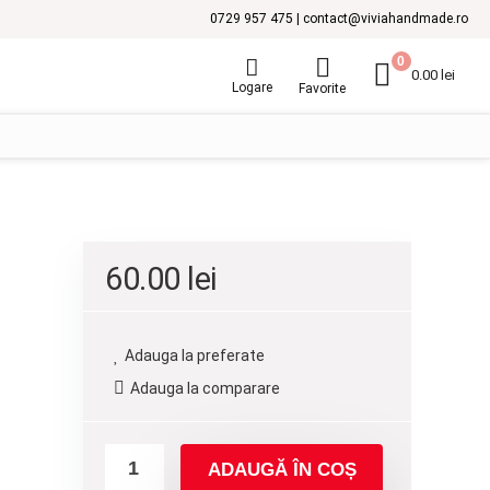
0729 957 475 | contact@viviahandmade.ro
0
0.00
lei
Logare
Favorite
60.00
lei
Adauga la preferate
Adauga la comparare
ADAUGĂ ÎN COȘ