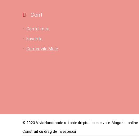
Cont
Contul meu
Favorite
Comenzile Mele
© 2023 ViviaHandmade.ro toate drepturile rezervate. Magazin online c
Construit cu drag de
Investescu