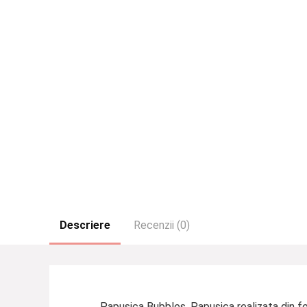
Descriere
Recenzii (0)
Papusica Bubbles. Papusica realizata din f