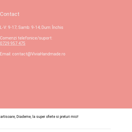
Contact
L-V: 9-17; Samb: 9-14; Dum: Închis
Comenzi telefonice/suport:
0729 957 475
Email: contact@ViviaHandmade.ro
isoare, Diademe, la super oferte si preturi mici!