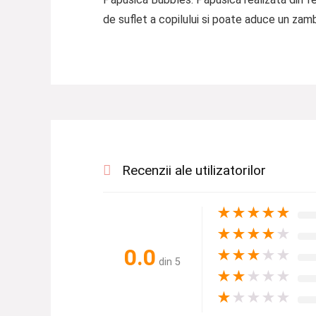
de suflet a copilului si poate aduce un zam
Recenzii ale utilizatorilor
★
★
★
★
★
★
★
★
★
★
0.0
★
★
★
★
★
din 5
★
★
★
★
★
★
★
★
★
★