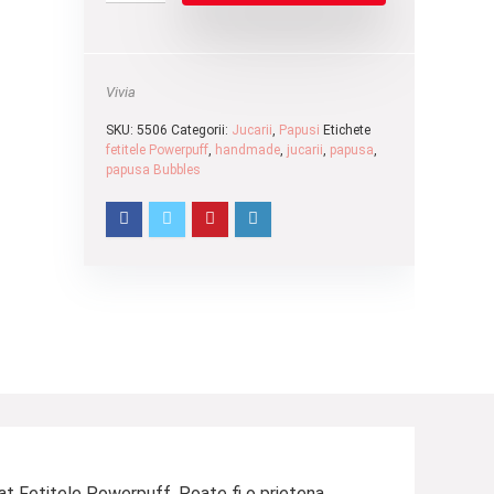
Vivia
SKU:
5506
Categorii:
Jucarii
,
Papusi
Etichete
fetitele Powerpuff
,
handmade
,
jucarii
,
papusa
,
papusa Bubbles
at Fetitele Powerpuff. Poate fi o prietena