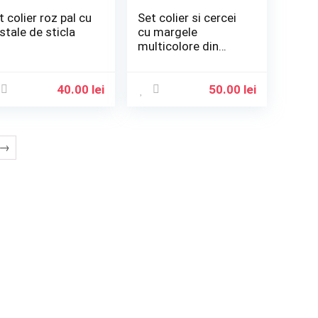
t colier roz pal cu
Set colier si cercei
istale de sticla
cu margele
multicolore din
fimo
40.00
lei
50.00
lei
→