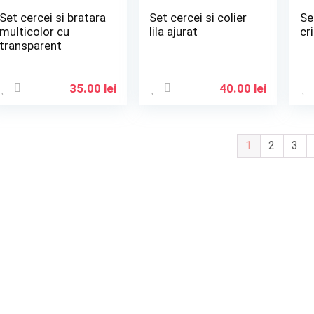
Set cercei si bratara
Set cercei si colier
Se
multicolor cu
lila ajurat
cr
transparent
35.00
lei
40.00
lei
1
2
3