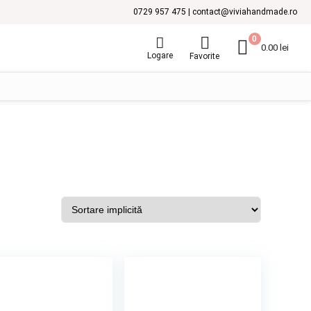
0729 957 475 | contact@viviahandmade.ro
0
0.00
lei
Logare
Favorite