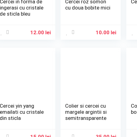
Cercei in forma de
Cercei roz somon
Ce
ingerasi cu cristale
cu doua bobite mici
de sticla bleu
12.00
lei
10.00
lei
Cercei yin yang
Colier si cercei cu
Co
emailati cu cristale
margele argintii si
bo
din sticla
semitransparente
15.00
lei
35.00
lei