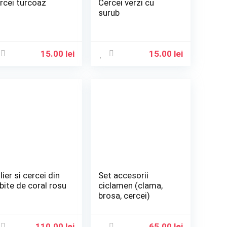
rcei turcoaz
Cercei verzi cu
surub
15.00
lei
15.00
lei
lier si cercei din
Set accesorii
bite de coral rosu
ciclamen (clama,
brosa, cercei)
110.00
lei
65.00
lei