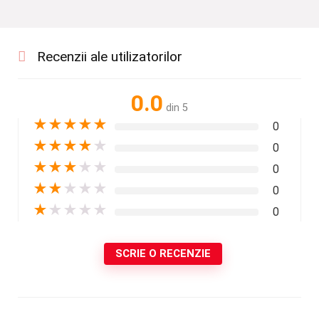
Recenzii ale utilizatorilor
0.0
din 5
★
★
★
★
★
0
★
★
★
★
★
0
★
★
★
★
★
0
★
★
★
★
★
0
★
★
★
★
★
0
SCRIE O RECENZIE