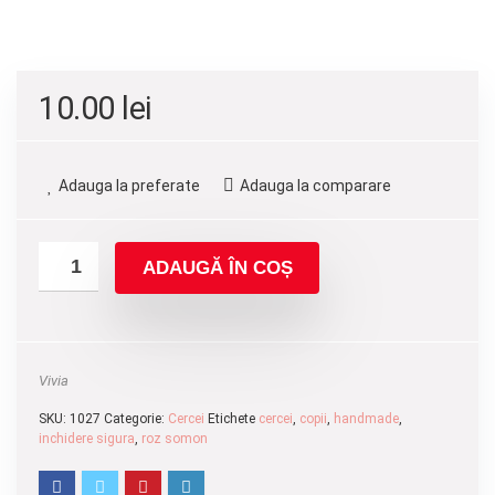
10.00
lei
Adauga la preferate
Adauga la comparare
ADAUGĂ ÎN COȘ
Vivia
SKU:
1027
Categorie:
Cercei
Etichete
cercei
,
copii
,
handmade
,
inchidere sigura
,
roz somon