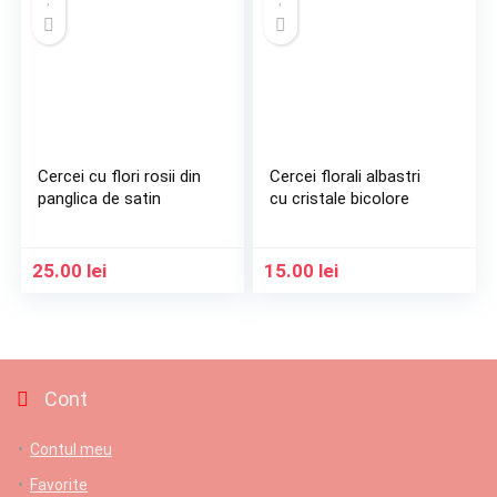
Cercei cu flori rosii din
Cercei florali albastri
panglica de satin
cu cristale bicolore
25.00
lei
15.00
lei
Cont
Contul meu
Favorite