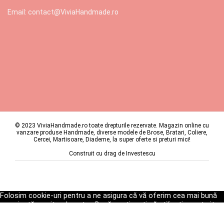
Email: contact@ViviaHandmade.ro
© 2023 ViviaHandmade.ro toate drepturile rezervate. Magazin online cu
vanzare produse Handmade, diverse modele de Brose, Bratari, Coliere,
Cercei, Martisoare, Diademe, la super oferte si preturi mici!
Construit cu drag de
Investescu
Folosim cookie-uri pentru a ne asigura că vă oferim cea mai bună
experiență pe site-ul nostru. Dacă continuați să utilizați acest site,
vom presupune că sunteți mulțumit de acesta.
Ok