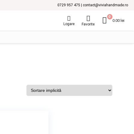
0729 957 475 | contact@viviahandmade.ro
0
0.00
lei
Logare
Favorite