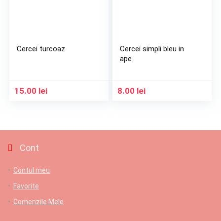
Cercei turcoaz
Cercei simpli bleu in
ape
15.00
lei
8.00
lei
Cont
Contul meu
Favorite
Comenzile Mele