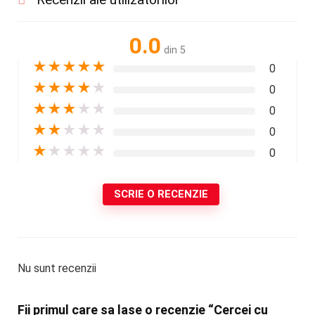
0.0
din 5
★
★
★
★
★
0
★
★
★
★
★
0
★
★
★
★
★
0
★
★
★
★
★
0
★
★
★
★
★
0
SCRIE O RECENZIE
Nu sunt recenzii
Fii primul care sa lase o recenzie “Cercei cu