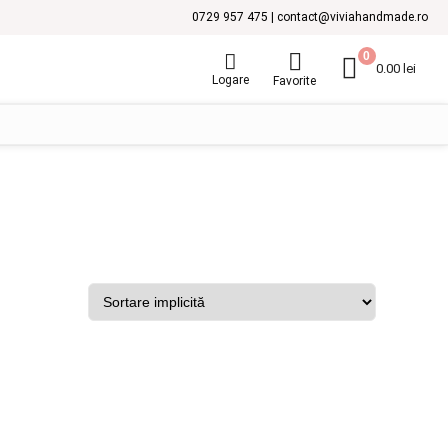
0729 957 475 | contact@viviahandmade.ro
0
0.00
lei
Logare
Favorite