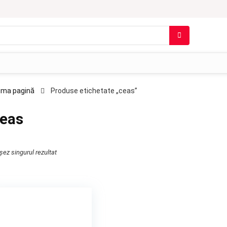
ima pagină
Produse etichetate „ceas”
eas
șez singurul rezultat