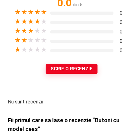
0.0
din 5
★
★
★
★
★
0
★
★
★
★
★
0
★
★
★
★
★
0
★
★
★
★
★
0
★
★
★
★
★
0
SCRIE O RECENZIE
Nu sunt recenzii
Fii primul care sa lase o recenzie “Butoni cu
model ceas”