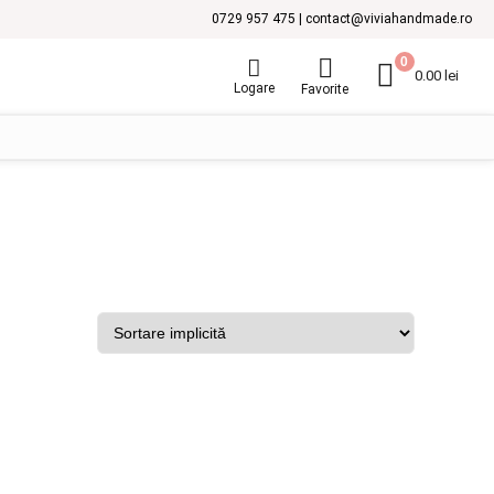
0729 957 475 | contact@viviahandmade.ro
0
0.00
lei
Logare
Favorite