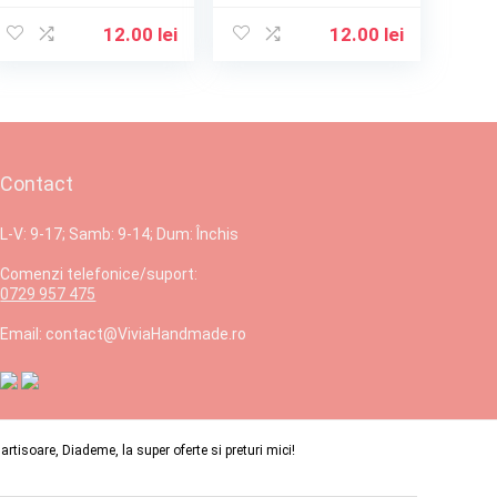
12.00
lei
12.00
lei
Contact
L-V: 9-17; Samb: 9-14; Dum: Închis
Comenzi telefonice/suport:
0729 957 475
Email: contact@ViviaHandmade.ro
isoare, Diademe, la super oferte si preturi mici!