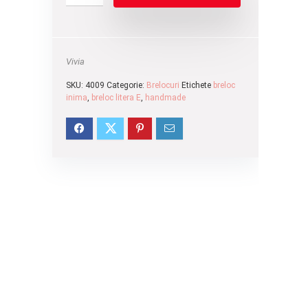
Vivia
SKU:
4009
Categorie:
Brelocuri
Etichete
breloc
inima
,
breloc litera E
,
handmade