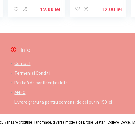
12.00
lei
12.00
lei
Info
Contact
Termeni si Conditii
Politică de confidențialitate
ANPC
Livrare gratuita pentru comenzi de cel putin 150 lei
u vanzare produse Handmade, diverse modele de Brose, Bratari, Coliere, Cercei, Mart