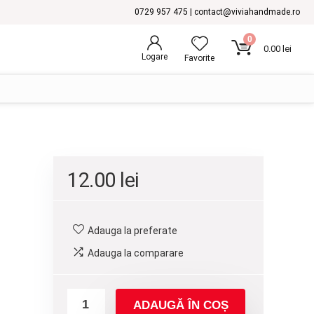
0729 957 475 | contact@viviahandmade.ro
0
0.00
lei
Logare
Favorite
12.00
lei
Adauga la preferate
Adauga la comparare
ADAUGĂ ÎN COȘ