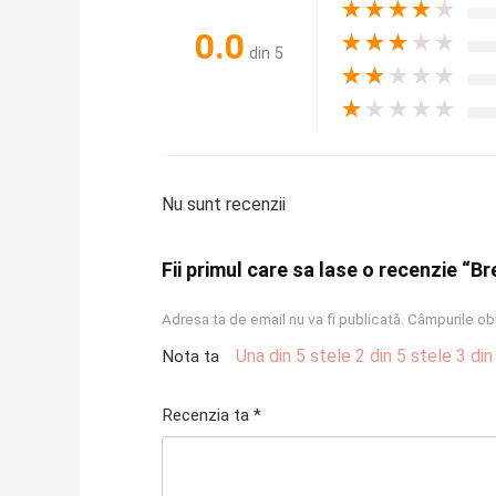
★
★
★
★
★
0.0
★
★
★
★
★
din 5
★
★
★
★
★
★
★
★
★
★
Nu sunt recenzii
Fii primul care sa lase o recenzie “Br
Adresa ta de email nu va fi publicată.
Câmpurile obl
Una din 5 stele
2 din 5 stele
3 din
Nota ta
Recenzia ta
*