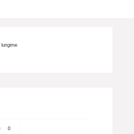
m lungime.
0