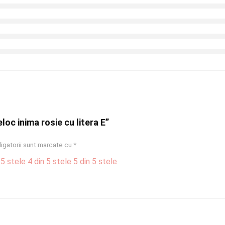
eloc inima rosie cu litera E”
igatorii sunt marcate cu
*
 5 stele
4 din 5 stele
5 din 5 stele