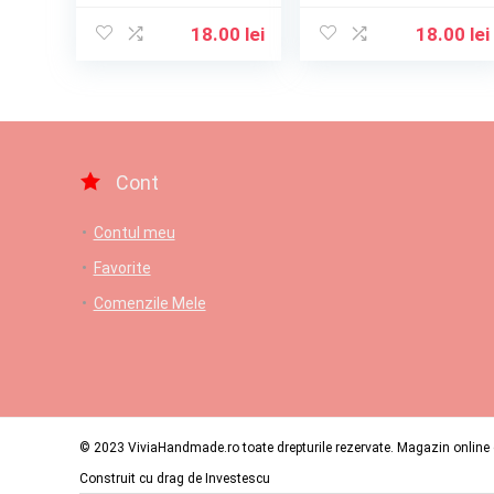
18.00
lei
18.00
lei
Cont
Contul meu
Favorite
Comenzile Mele
© 2023 ViviaHandmade.ro toate drepturile rezervate. Magazin online c
Construit cu drag de
Investescu