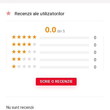
Recenzii ale utilizatorilor
0.0
din 5
★
★
★
★
★
0
★
★
★
★
★
0
★
★
★
★
★
0
★
★
★
★
★
0
★
★
★
★
★
0
SCRIE O RECENZIE
Nu sunt recenzii