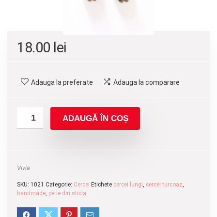
18.00
lei
Adauga la preferate
Adauga la comparare
ADAUGĂ ÎN COȘ
Vivia
SKU:
1021
Categorie:
Cercei
Etichete
cercei lungi
,
cercei turcoaz
,
handmade
,
perle din sticla