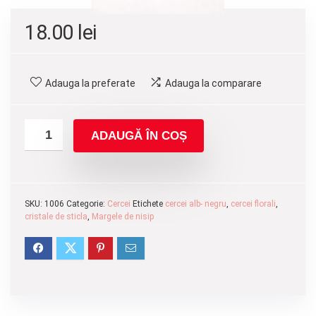
18.00
lei
Adauga la preferate
Adauga la comparare
ADAUGĂ ÎN COȘ
SKU:
1006
Categorie:
Cercei
Etichete
cercei alb- negru
,
cercei florali
,
cristale de sticla
,
Margele de nisip