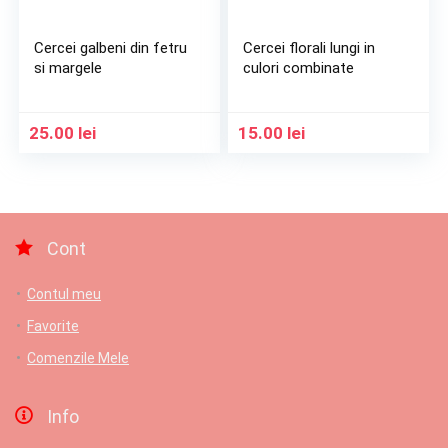
Cercei galbeni din fetru
Cercei florali lungi in
si margele
culori combinate
25.00
lei
15.00
lei
Cont
Contul meu
Favorite
Comenzile Mele
Info