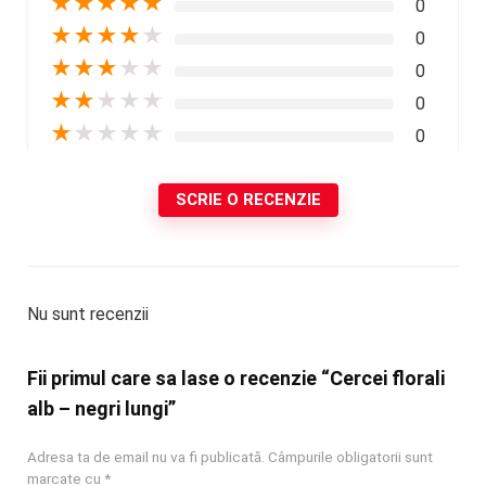
★
★
★
★
★
0
★
★
★
★
★
0
★
★
★
★
★
0
★
★
★
★
★
0
★
★
★
★
★
0
SCRIE O RECENZIE
Nu sunt recenzii
Fii primul care sa lase o recenzie “Cercei florali
alb – negri lungi”
Adresa ta de email nu va fi publicată.
Câmpurile obligatorii sunt
marcate cu
*