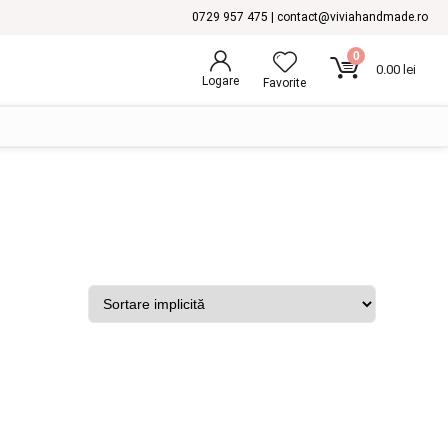
0729 957 475 | contact@viviahandmade.ro
0
0.00
lei
Logare
Favorite