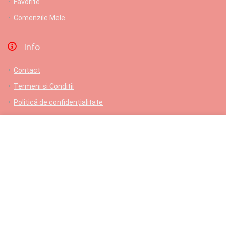
Favorite
Comenzile Mele
Info
Contact
Termeni si Conditii
Politică de confidențialitate
ANPC
Livrare gratuita pentru comenzi de cel putin 150 lei
Contact
L-V: 9-17; Samb: 9-14; Dum: Închis
Comenzi telefonice/suport: