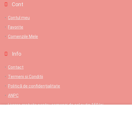
Cont
Contul meu
Favorite
Comenzile Mele
Info
Contact
Termeni si Conditii
Politică de confidențialitate
ANPC
Livrare gratuita pentru comenzi de cel putin 150 lei
Contact