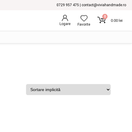
0729 957 475 | contact@viviahandmade.ro
0
0.00
lei
Logare
Favorite