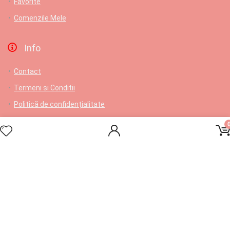
Favorite
Comenzile Mele
Info
Contact
Termeni si Conditii
Politică de confidențialitate
ANPC
Livrare gratuita pentru comenzi de cel putin 150 lei
Contact
L-V: 9-17; Samb: 9-14; Dum: Închis
Comenzi telefonice/suport: