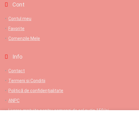
Cont
Contul meu
Favorite
Comenzile Mele
Info
Contact
Termeni si Conditii
Politică de confidențialitate
ANPC
Livrare gratuita pentru comenzi de cel putin 150 lei
Contact