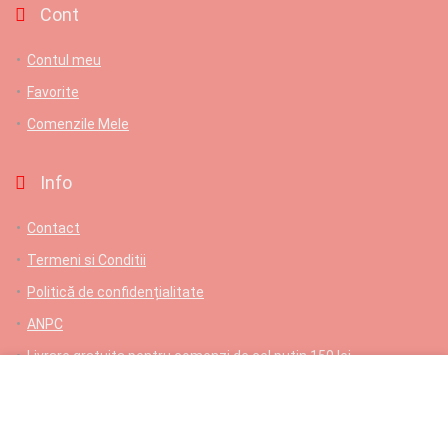
Cont
Contul meu
Favorite
Comenzile Mele
Info
Contact
Termeni si Conditii
Politică de confidențialitate
ANPC
Livrare gratuita pentru comenzi de cel putin 150 lei
Contact