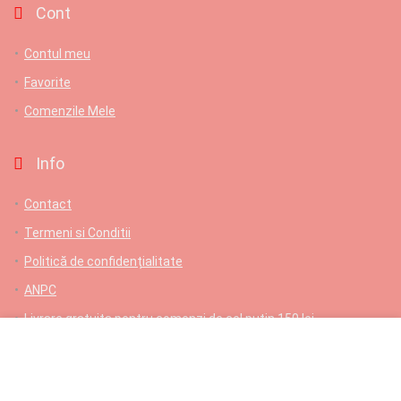
Cont
Contul meu
Favorite
Comenzile Mele
Info
Contact
Termeni si Conditii
Politică de confidențialitate
ANPC
Livrare gratuita pentru comenzi de cel putin 150 lei
Contact