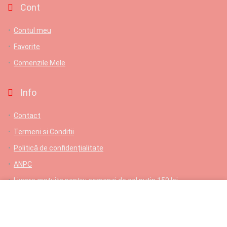
Cont
Contul meu
Favorite
Comenzile Mele
Info
Contact
Termeni si Conditii
Politică de confidențialitate
ANPC
Livrare gratuita pentru comenzi de cel putin 150 lei
Contact