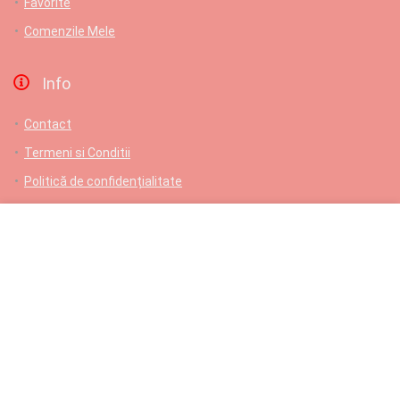
Favorite
Comenzile Mele
Info
Contact
Termeni si Conditii
Politică de confidențialitate
ANPC
Livrare gratuita pentru comenzi de cel putin 150 lei
Contact
L-V: 9-17; Samb: 9-14; Dum: Închis
Comenzi telefonice/suport: