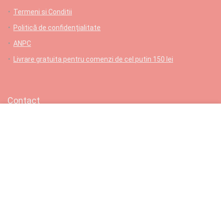
Termeni si Conditii
Politică de confidențialitate
ANPC
Livrare gratuita pentru comenzi de cel putin 150 lei
Contact
L-V: 9-17; Samb: 9-14; Dum: Închis
Comenzi telefonice/suport:
0729 957 475
Email: contact@ViviaHandmade.ro