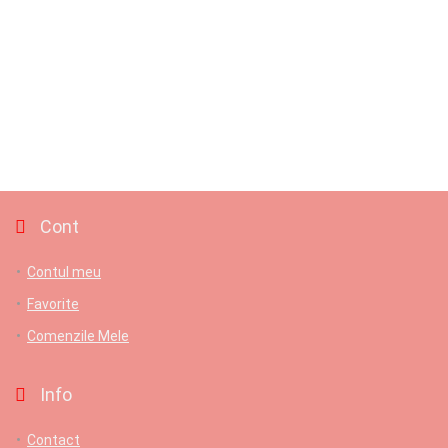
Cont
Contul meu
Favorite
Comenzile Mele
Info
Contact