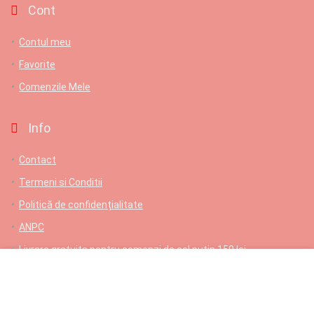
Cont
Contul meu
Favorite
Comenzile Mele
Info
Contact
Termeni si Conditii
Politică de confidențialitate
ANPC
Livrare gratuita pentru comenzi de cel putin 150 lei
Contact