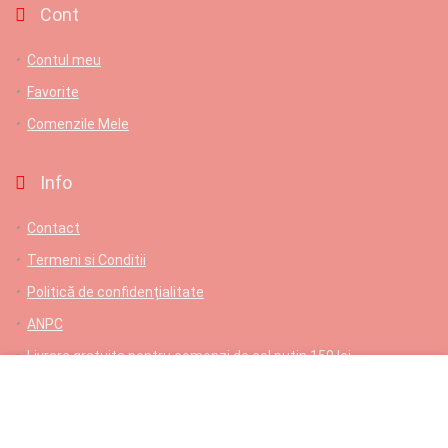
Cont
Contul meu
Favorite
Comenzile Mele
Info
Contact
Termeni si Conditii
Politică de confidențialitate
ANPC
Livrare gratuita pentru comenzi de cel putin 150 lei
Contact