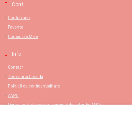
Cont
Contul meu
Favorite
Comenzile Mele
Info
Contact
Termeni si Conditii
Politică de confidențialitate
ANPC
Livrare gratuita pentru comenzi de cel putin 150 lei
Contact