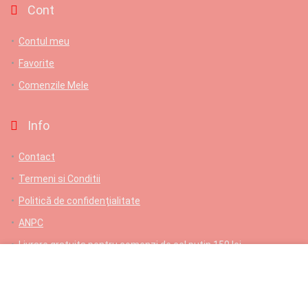
Cont
Contul meu
Favorite
Comenzile Mele
Info
Contact
Termeni si Conditii
Politică de confidențialitate
ANPC
Livrare gratuita pentru comenzi de cel putin 150 lei
Contact