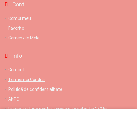
Cont
Contul meu
Favorite
Comenzile Mele
Info
Contact
Termeni si Conditii
Politică de confidențialitate
ANPC
Livrare gratuita pentru comenzi de cel putin 150 lei
Contact