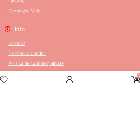
Favorite
Comenzile Mele
Info
Contact
Termeni si Conditii
Politică de confidențialitate
ANPC
Livrare gratuita pentru comenzi de cel putin 150 lei
Contact
L-V: 9-17; Samb: 9-14; Dum: Închis
Comenzi telefonice/suport: