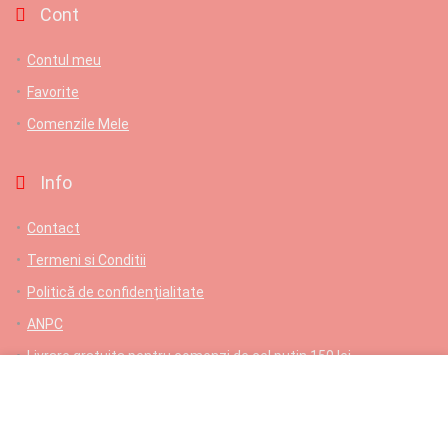
Cont
Contul meu
Favorite
Comenzile Mele
Info
Contact
Termeni si Conditii
Politică de confidențialitate
ANPC
Livrare gratuita pentru comenzi de cel putin 150 lei
Contact