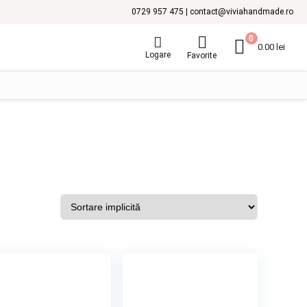
0729 957 475 | contact@viviahandmade.ro
0
0.00
lei
Logare
Favorite