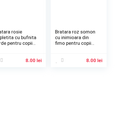
atara rosie
Bratara roz somon
pletita cu bufnita
cu inimioara din
rde pentru copii
fimo pentru copii
ri
mari
8.00
lei
8.00
lei