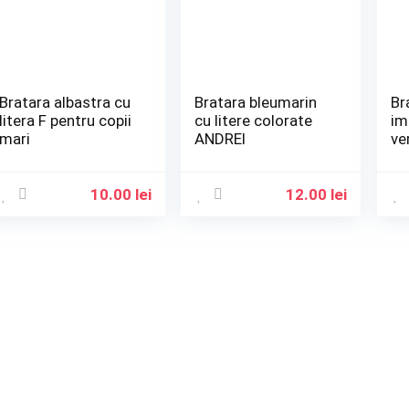
Bratara albastra cu
Bratara bleumarin
Br
litera F pentru copii
cu litere colorate
im
mari
ANDREI
ve
ma
10.00
lei
12.00
lei