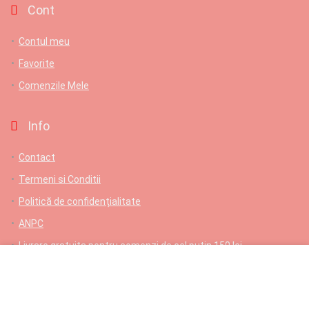
Cont
Contul meu
Favorite
Comenzile Mele
Info
Contact
Termeni si Conditii
Politică de confidențialitate
ANPC
Livrare gratuita pentru comenzi de cel putin 150 lei
Contact