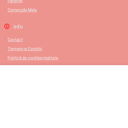
Favorite
Comenzile Mele
Info
Contact
Termeni si Conditii
Politică de confidențialitate
ANPC
Livrare gratuita pentru comenzi de cel putin 150 lei
Contact
L-V: 9-17; Samb: 9-14; Dum: Închis
Comenzi telefonice/suport: