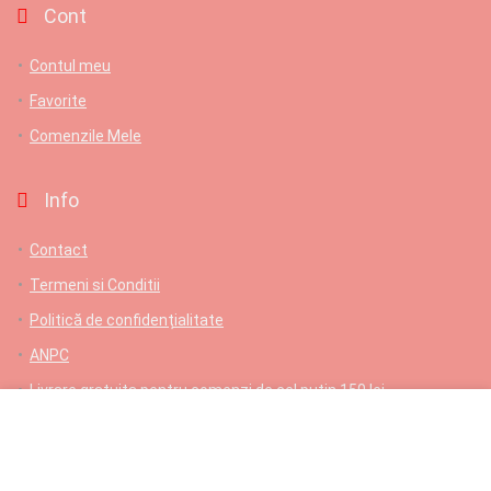
Cont
Contul meu
Favorite
Comenzile Mele
Info
Contact
Termeni si Conditii
Politică de confidențialitate
ANPC
Livrare gratuita pentru comenzi de cel putin 150 lei
Contact