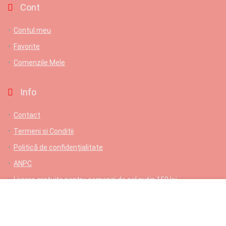
Cont
Contul meu
Favorite
Comenzile Mele
Info
Contact
Termeni si Conditii
Politică de confidențialitate
ANPC
Livrare gratuita pentru comenzi de cel putin 150 lei
Contact