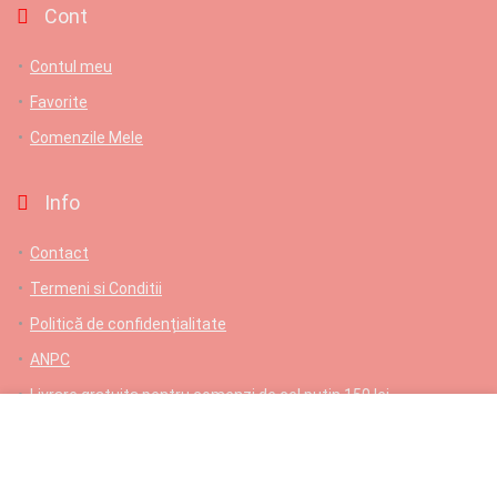
Cont
Contul meu
Favorite
Comenzile Mele
Info
Contact
Termeni si Conditii
Politică de confidențialitate
ANPC
Livrare gratuita pentru comenzi de cel putin 150 lei
Contact