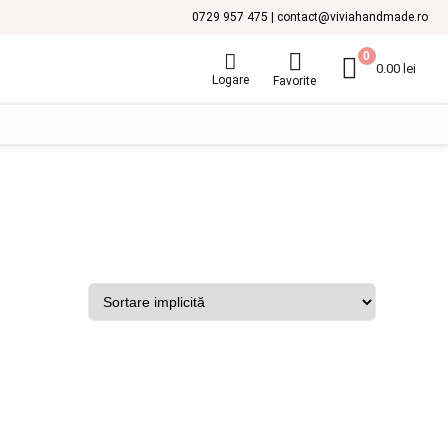
0729 957 475 | contact@viviahandmade.ro
0
0.00
lei
Logare
Favorite