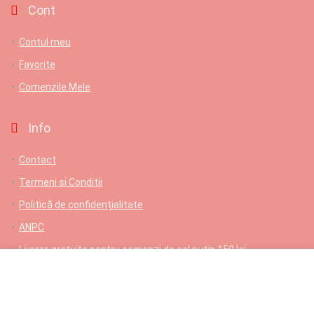
Cont
Contul meu
Favorite
Comenzile Mele
Info
Contact
Termeni si Conditii
Politică de confidențialitate
ANPC
Livrare gratuita pentru comenzi de cel putin 150 lei
Contact