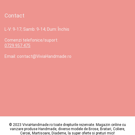
Contact
L-V: 9-17; Samb: 9-14; Dum: Închis
Comenzi telefonice/suport:
0729 957 475
Email: contact@ViviaHandmade.ro
© 2023 ViviaHandmade.ro toate drepturile rezervate. Magazin online cu
vanzare produse Handmade, diverse modele de Brose, Bratari, Coliere,
Cercei, Martisoare, Diademe, la super oferte si preturi mici!