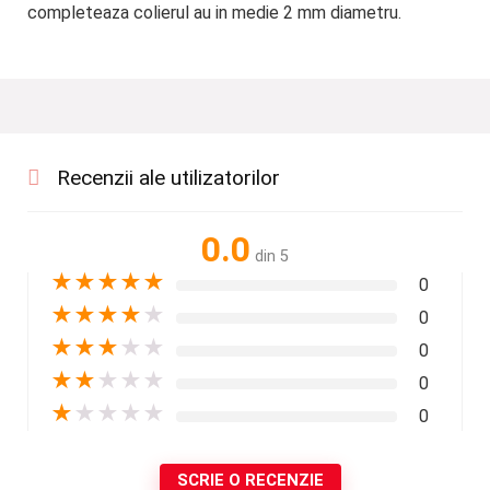
completeaza colierul au in medie 2 mm diametru.
Recenzii ale utilizatorilor
0.0
din 5
★
★
★
★
★
0
★
★
★
★
★
0
★
★
★
★
★
0
★
★
★
★
★
0
★
★
★
★
★
0
SCRIE O RECENZIE