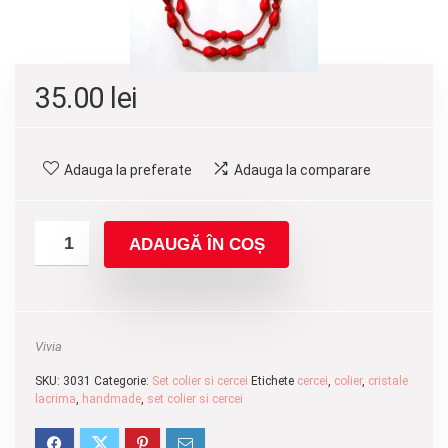
35.00
lei
Adauga la preferate
Adauga la comparare
ADAUGĂ ÎN COȘ
Vivia
SKU:
3031
Categorie:
Set colier si cercei
Etichete
cercei
,
colier
,
cristale
lacrima
,
handmade
,
set colier si cercei