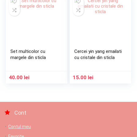
Set multicolor cu
Cercei yin yang emailati
margele din sticla
cu cristale din sticla
40.00
lei
15.00
lei
Cont
Contul meu
Favorite