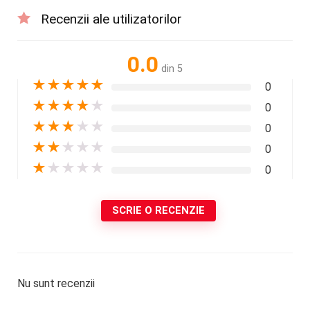
Recenzii ale utilizatorilor
0.0
din 5
★
★
★
★
★
0
★
★
★
★
★
0
★
★
★
★
★
0
★
★
★
★
★
0
★
★
★
★
★
0
SCRIE O RECENZIE
Nu sunt recenzii