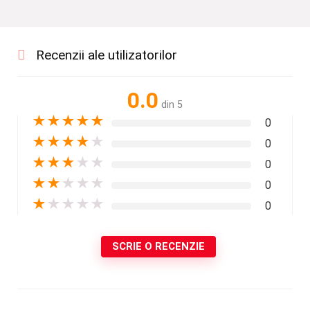
Recenzii ale utilizatorilor
0.0
din 5
★
★
★
★
★
0
★
★
★
★
★
0
★
★
★
★
★
0
★
★
★
★
★
0
★
★
★
★
★
0
SCRIE O RECENZIE