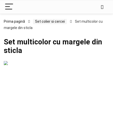
Prima pagină
Set colier si cercei
Set multicolor cu
margele din sticla
Set multicolor cu margele din
sticla