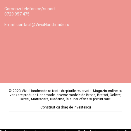
Comenzi telefonice/suport:
0729 957 475
Email: contact@ViviaHandmade.ro
© 2023 ViviaHandmade.ro toate drepturile rezervate. Magazin online cu
vanzare produse Handmade, diverse modele de Brose, Bratari, Coliere,
Cercei, Martisoare, Diademe, la super oferte si preturi mici!
Construit cu drag de
Investescu