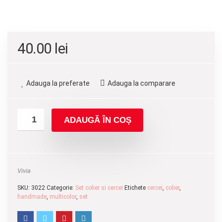
40.00
lei
Adauga la preferate
Adauga la comparare
ADAUGĂ ÎN COȘ
Vivia
SKU:
3022
Categorie:
Set colier si cercei
Etichete
cercei
,
colier
,
handmade
,
multicolor
,
set